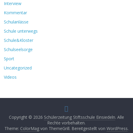
Interview
Kommentar
Schulanlässe
Schule unterwegs
Schule&Kloster
Schulseelsorge
Sport
Uncategorized
Videos
Copyright © 2026
Schülerzeitung Stiftsschule Einsiedeln
. Alle
Rechte vorbehalten.
Theme:
ColorMag
von ThemeGrill. Bereitgestellt von
WordPress
.