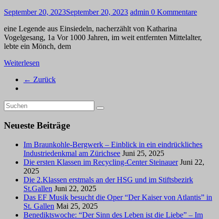
September 20, 2023
September 20, 2023
admin
0 Kommentare
eine Legende aus Einsiedeln, nacherzählt von Katharina
Vogelgesang, 1a Vor 1000 Jahren, im weit entfernten Mittelalter,
lebte ein Mönch, dem
Weiterlesen
← Zurück
Neueste Beiträge
Im Braunkohle-Bergwerk – Einblick in ein eindrückliches
Industriedenkmal am Zürichsee
Juni 25, 2025
Die ersten Klassen im Recycling-Center Steinauer
Juni 22,
2025
Die 2.Klassen erstmals an der HSG und im Stiftsbezirk
St.Gallen
Juni 22, 2025
Das EF Musik besucht die Oper “Der Kaiser von Atlantis” in
St. Gallen
Mai 25, 2025
Benediktswoche: “Der Sinn des Leben ist die Liebe” – Im