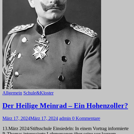
Allgemein
Schule&Kloster
Der Heilige Meinrad – Ein Hohenzoller?
März 17, 2024
März 17, 2024
admin
0 Kommentare
13.März 2024/Stiftsschule Einsiedeln: In einem Vortrag informierte
P. Thomas interessierte Lehrpersonen über seine vor kurzem