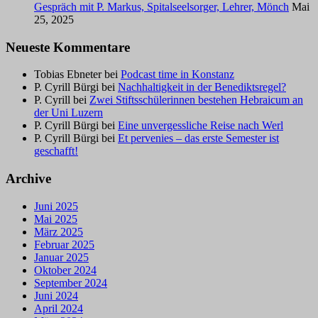
Gespräch mit P. Markus, Spitalseelsorger, Lehrer, Mönch
Mai
25, 2025
Neueste Kommentare
Tobias Ebneter
bei
Podcast time in Konstanz
P. Cyrill Bürgi
bei
Nachhaltigkeit in der Benediktsregel?
P. Cyrill
bei
Zwei Stiftsschülerinnen bestehen Hebraicum an
der Uni Luzern
P. Cyrill Bürgi
bei
Eine unvergessliche Reise nach Werl
P. Cyrill Bürgi
bei
Et pervenies – das erste Semester ist
geschafft!
Archive
Juni 2025
Mai 2025
März 2025
Februar 2025
Januar 2025
Oktober 2024
September 2024
Juni 2024
April 2024