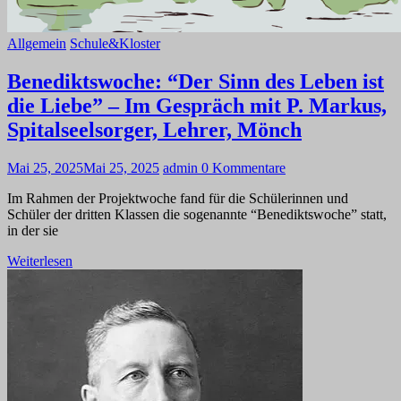
Allgemein
Schule&Kloster
Benediktswoche: “Der Sinn des Leben ist
die Liebe” – Im Gespräch mit P. Markus,
Spitalseelsorger, Lehrer, Mönch
Mai 25, 2025
Mai 25, 2025
admin
0 Kommentare
Im Rahmen der Projektwoche fand für die Schülerinnen und
Schüler der dritten Klassen die sogenannte “Benediktswoche” statt,
in der sie
Weiterlesen