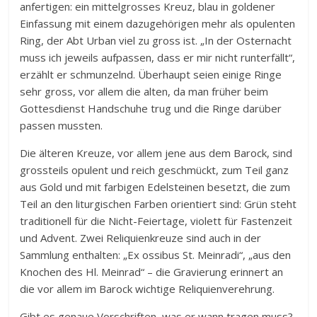
anfertigen: ein mittelgrosses Kreuz, blau in goldener
Einfassung mit einem dazugehörigen mehr als opulenten
Ring, der Abt Urban viel zu gross ist. „In der Osternacht
muss ich jeweils aufpassen, dass er mir nicht runterfällt“,
erzählt er schmunzelnd. Überhaupt seien einige Ringe
sehr gross, vor allem die alten, da man früher beim
Gottesdienst Handschuhe trug und die Ringe darüber
passen mussten.
Die älteren Kreuze, vor allem jene aus dem Barock, sind
grossteils opulent und reich geschmückt, zum Teil ganz
aus Gold und mit farbigen Edelsteinen besetzt, die zum
Teil an den liturgischen Farben orientiert sind: Grün steht
traditionell für die Nicht-Feiertage, violett für Fastenzeit
und Advent. Zwei Reliquienkreuze sind auch in der
Sammlung enthalten: „Ex ossibus St. Meinradi“, „aus den
Knochen des Hl. Meinrad“ – die Gravierung erinnert an
die vor allem im Barock wichtige Reliquienverehrung.
Gibt es genaue Vorschriften, was er wann tragen muss?