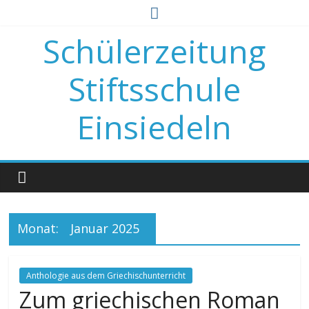
Zum
Inhalt
Schülerzeitung
springen
Stiftsschule
Einsiedeln
Monat:
Januar 2025
Anthologie aus dem Griechischunterricht
Zum griechischen Roman