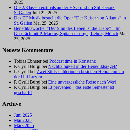
2025
Die 2.Klassen erstmals an der HSG und im Stiftsbezirk
St.Gallen
Juni 22, 2025
Das EF Musik besucht die Oper “Der Kaiser von Atlantis” in
St. Gallen
Mai 25, 2025
Benediktswoche: “Der Sinn des Leben ist die Liebe” – Im
Gespräch mit P. Markus, Spitalseelsorger, Lehrer, Mönch
Mai
25, 2025
Neueste Kommentare
Tobias Ebneter
bei
Podcast time in Konstanz
P. Cyrill Bürgi
bei
Nachhaltigkeit in der Benediktsregel?
P. Cyrill
bei
Zwei Stiftsschülerinnen bestehen Hebraicum an
der Uni Luzern
P. Cyrill Bürgi
bei
Eine unvergessliche Reise nach Werl
P. Cyrill Bürgi
bei
Et pervenies – das erste Semester ist
geschafft!
Archive
Juni 2025
Mai 2025
März 2025