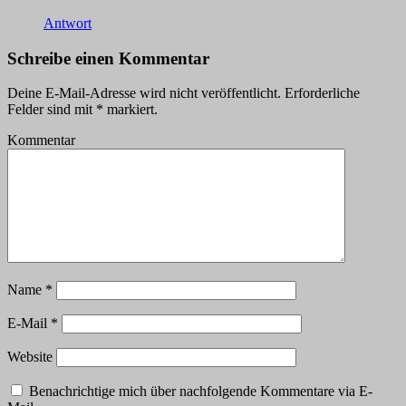
Antwort
Schreibe einen Kommentar
Deine E-Mail-Adresse wird nicht veröffentlicht.
Erforderliche
Felder sind mit
*
markiert.
Kommentar
Name
*
E-Mail
*
Website
Benachrichtige mich über nachfolgende Kommentare via E-