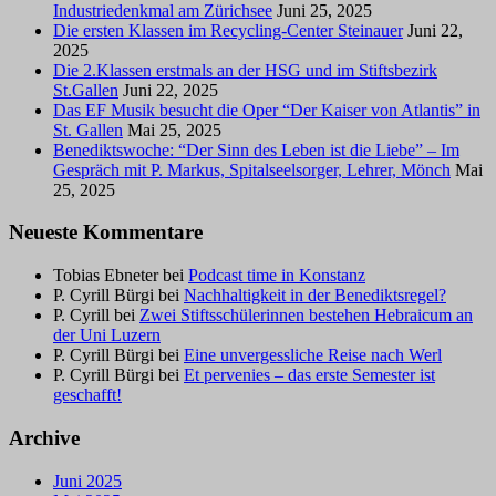
Industriedenkmal am Zürichsee
Juni 25, 2025
Die ersten Klassen im Recycling-Center Steinauer
Juni 22,
2025
Die 2.Klassen erstmals an der HSG und im Stiftsbezirk
St.Gallen
Juni 22, 2025
Das EF Musik besucht die Oper “Der Kaiser von Atlantis” in
St. Gallen
Mai 25, 2025
Benediktswoche: “Der Sinn des Leben ist die Liebe” – Im
Gespräch mit P. Markus, Spitalseelsorger, Lehrer, Mönch
Mai
25, 2025
Neueste Kommentare
Tobias Ebneter
bei
Podcast time in Konstanz
P. Cyrill Bürgi
bei
Nachhaltigkeit in der Benediktsregel?
P. Cyrill
bei
Zwei Stiftsschülerinnen bestehen Hebraicum an
der Uni Luzern
P. Cyrill Bürgi
bei
Eine unvergessliche Reise nach Werl
P. Cyrill Bürgi
bei
Et pervenies – das erste Semester ist
geschafft!
Archive
Juni 2025