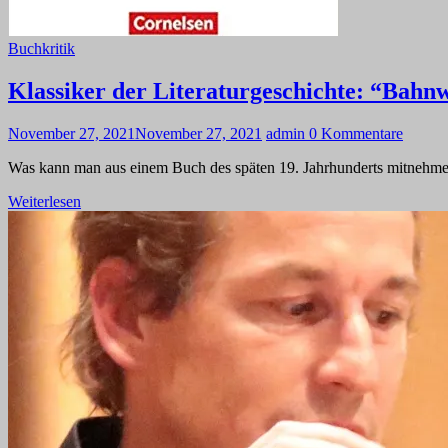
Buchkritik
Klassiker der Literaturgeschichte: “Bahn
November 27, 2021
November 27, 2021
admin
0 Kommentare
Was kann man aus einem Buch des späten 19. Jahrhunderts mitnehmen? 
Weiterlesen