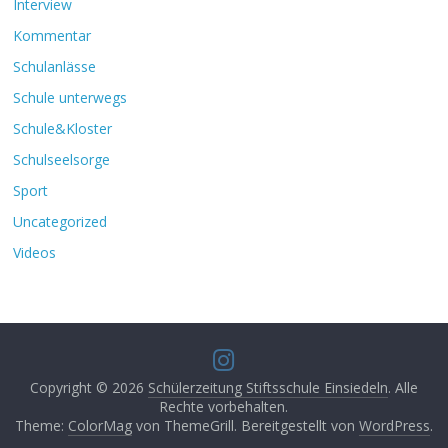
Interview
Kommentar
Schulanlässe
Schule unterwegs
Schule&Kloster
Schulseelsorge
Sport
Uncategorized
Videos
Copyright © 2026
Schülerzeitung Stiftsschule Einsiedeln
. Alle
Rechte vorbehalten.
Theme:
ColorMag
von ThemeGrill. Bereitgestellt von
WordPress
.