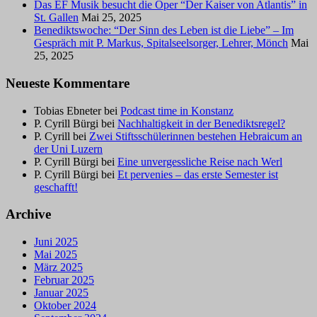
Das EF Musik besucht die Oper “Der Kaiser von Atlantis” in
St. Gallen
Mai 25, 2025
Benediktswoche: “Der Sinn des Leben ist die Liebe” – Im
Gespräch mit P. Markus, Spitalseelsorger, Lehrer, Mönch
Mai
25, 2025
Neueste Kommentare
Tobias Ebneter
bei
Podcast time in Konstanz
P. Cyrill Bürgi
bei
Nachhaltigkeit in der Benediktsregel?
P. Cyrill
bei
Zwei Stiftsschülerinnen bestehen Hebraicum an
der Uni Luzern
P. Cyrill Bürgi
bei
Eine unvergessliche Reise nach Werl
P. Cyrill Bürgi
bei
Et pervenies – das erste Semester ist
geschafft!
Archive
Juni 2025
Mai 2025
März 2025
Februar 2025
Januar 2025
Oktober 2024