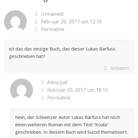
d
d
i
m
i
i
r
F
n
n
d
e
Unnamed
n
n
i
n
e
e
n
s
Februar 20, 2017 um 12:16
u
u
n
t
e
e
e
e
Permalink
m
m
u
r
F
F
e
g
e
e
m
e
n
n
F
ö
s
s
e
f
t
t
n
f
ist das das einzige Buch, das dieser Lukas Barfuss
e
e
s
n
r
r
t
e
geschrieben hat?
g
g
e
t
e
e
r
)
ö
ö
g
Antwort
f
f
e
f
f
ö
n
n
f
e
e
f
Alina Jud
t
t
n
)
)
e
Februar 20, 2017 um 18:10
t
)
Permalink
Nein, der Schweizer Autor Lukas Bärfuss hat noch
einen weiteren Roman mit dem Titel “Koala”
geschrieben. In diesem Buch wird Suizid thematisiert.